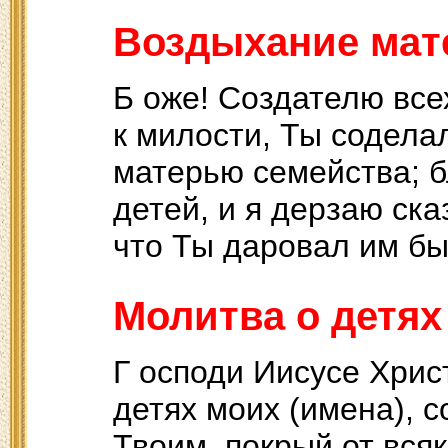
Воздыхание мате
Б оже! Создателю все
к милости, Ты содела
матерью семейства; б
детей, и я дерзаю ска
что Ты даровал им б
Молитва о детях
Г осподи Иисусе Хрис
детях моих (имена), с
Твоим, покрый от всяк