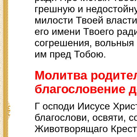
грешную и недостойну
милости Твоей власти
его имени Твоего ради
согрешения, вольныя
им пред Тобою.
Молитва родите
благословение д
Г осподи Иисусе Хрис
благослови, освяти, 
Животворящаго Крест