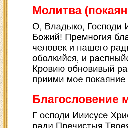
Молитва (покаяни
О, Владыко, Господи 
Божий! Премногия бла
человек и нашего рад
оболкийся, и распный
Кровию обновивый ра
приими мое покаяние
Благословение 
Г осподи Ииисусе Хри
ради Пречистыя Твое