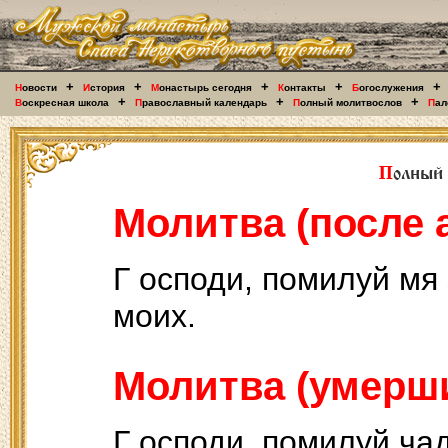
+
+
+
+
+
Н
овости
И
стория
М
онастырь сегодня
К
онтакты
Б
огослужения
+
+
+
В
оскресная школа
П
равославный календарь
П
олный молитвослов
П
ал
Молитва (после 
Г осподи, помилуй мя
моих.
Молитва (умерши
Г осподи, помилуй ча