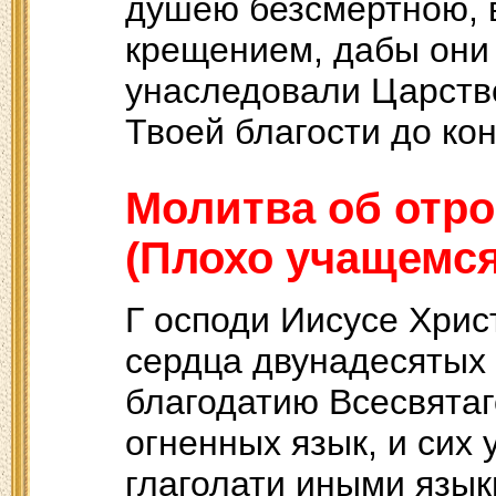
душею безсмертною, 
крещением, дабы они
унаследовали Царство
Твоей благости до кон
Молитва об отр
(Плохо учащемся
Г осподи Иисусе Хрис
сердца двунадесятых
благодатию Всесвятаг
огненных язык, и сих 
глаголати иными язык