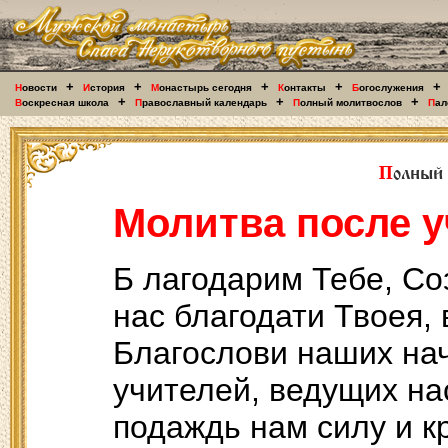
+
+
+
+
+
Н
овости
И
стория
М
онастырь сегодня
К
онтакты
Б
огослужения
+
+
+
В
оскресная школа
П
равославный календарь
П
олный молитвослов
П
ал
Молитва после 
Б лагодарим Тебе, Со
нас благодати Твоея,
Благослови наших нач
учителей, ведущих нас
подаждь нам силу и к