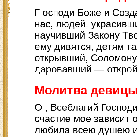
Г осподи Боже и Соз
нас, людей, украсивш
научивший Закону Тв
ему дивятся, детям т
открывший, Соломону
даровавший — открой
Молитва девицы
О , Всеблагий Господи
счастие мое зависит о
любила всею душею и