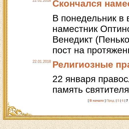
22.01.2018
Скончался наме
В понедельник в 
наместник Оптин
Венедикт (Пенько
пост на протяжен
22.01.2018
Религиозные пр
22 января право
память святителя
[
В начало
]
Пред.
|
5
|
6
|
7