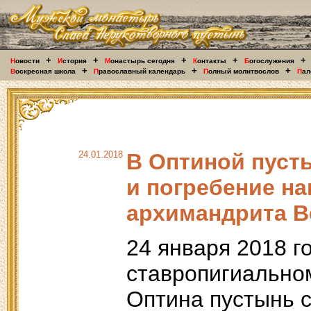
+
+
+
+
+
Н
овости
И
стория
М
онастырь сегодня
К
онтакты
Б
огослужения
+
+
+
В
оскресная школа
П
равославный календарь
П
олный молитвослов
П
ал
24.01.2018
В Оптиной пуст
и погребение н
архимандрита В
24 января 2018 г
ставропигиально
Оптина пустынь с